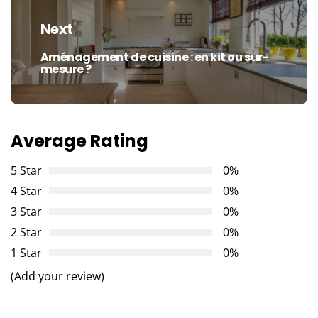
Next
Aménagement de cuisine : en kit ou sur-
Next
mesure ?
post:
Average Rating
5 Star
0%
4 Star
0%
3 Star
0%
2 Star
0%
1 Star
0%
(Add your review)