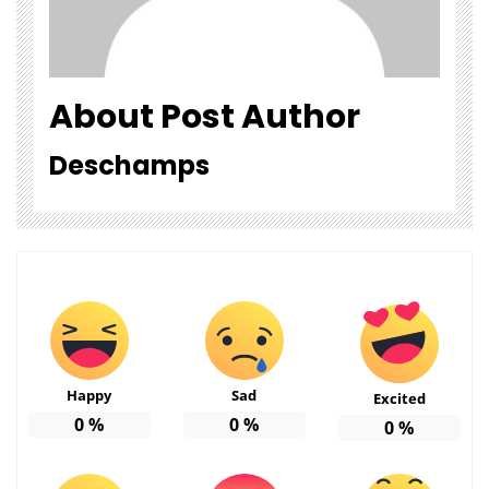
About Post Author
Deschamps
Happy
Sad
Excited
0
%
0
%
0
%