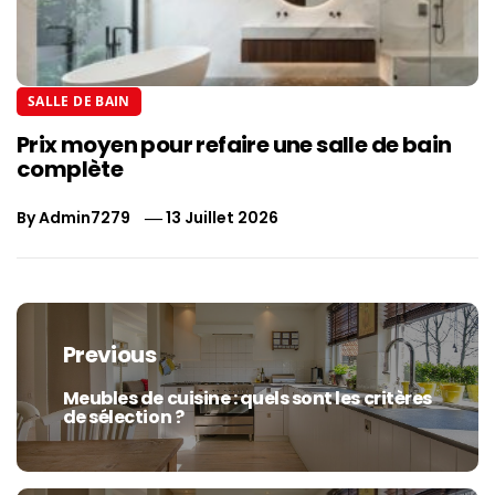
SALLE DE BAIN
Prix moyen pour refaire une salle de bain
complète
By
Admin7279
13 Juillet 2026
Navigation
de
Previous
l’article
Meubles de cuisine : quels sont les critères
Previous
de sélection ?
post: