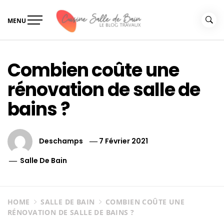
Skip
to
MENU
content
Le guide de vos travaux
Le guide de vos travaux cuisine salle de bain
cuisine salle de bain
Combien coûte une
rénovation de salle de
bains ?
Deschamps
7 Février 2021
Salle De Bain
HOME
SALLE DE BAIN
COMBIEN COÛTE UNE
RÉNOVATION DE SALLE DE BAINS ?