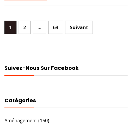
Pagination
1
2
…
63
Suivant
des
publications
Suivez-Nous Sur Facebook
Catégories
Aménagement
(160)