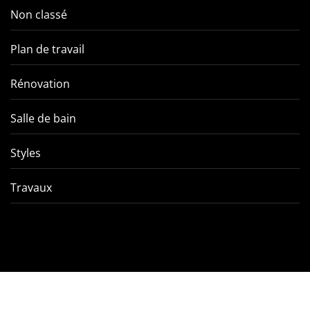
Non classé
Plan de travail
Rénovation
Salle de bain
Styles
Travaux
Comment éviter les pièges
VMC double f
de l’entretien d’une VMC
tout ce qu’
double flux ?