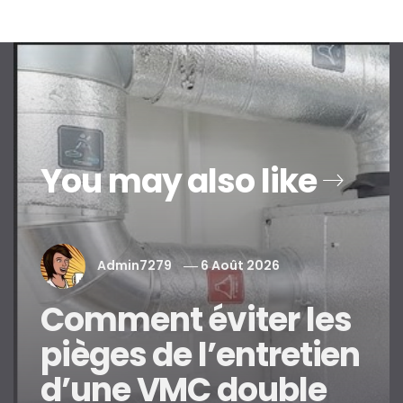
You may also like
Admin7279
6 Août 2026
Comment éviter les
pièges de l’entretien
Comment éviter les pièges
VMC double f
d’une VMC double
de l’entretien d’une VMC
tout ce qu’
double flux ?