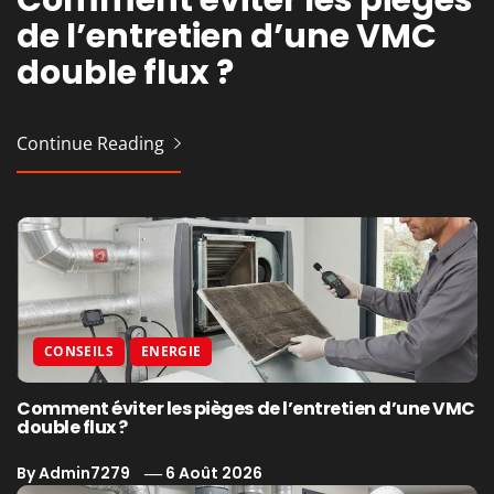
Comment éviter les pièges
VMC double flux et RE2020
Les systèmes de fermeture
Rénovation : comment
de l’entretien d’une VMC
: tout ce qu’il faut savoir
qui sécurisent vraiment
redonner un coup de jeune
double flux ?
vos volets battants
à de vieux volets battants
Continue Reading
Continue Reading
Continue Reading
Continue Reading
CONSEILS
ENERGIE
Comment éviter les pièges de l’entretien d’une VMC
double flux ?
By
Admin7279
6 Août 2026