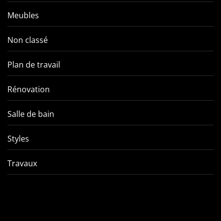
Meubles
Non classé
Plan de travail
Rénovation
Salle de bain
Styles
Travaux
Comment éviter les pièges
VMC double f
de l’entretien d’une VMC
tout ce qu’
double flux ?