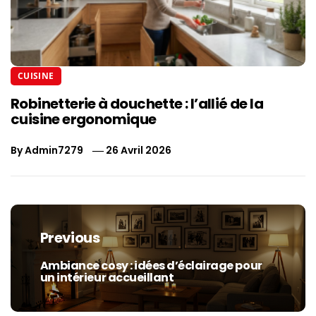
CUISINE
Robinetterie à douchette : l’allié de la
cuisine ergonomique
By
Admin7279
26 Avril 2026
Navigation
de
Previous
l’article
Ambiance cosy : idées d’éclairage pour
Previous
un intérieur accueillant
post: