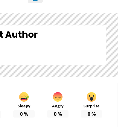
t Author
Sleepy
Angry
Surprise
0
%
0
%
0
%