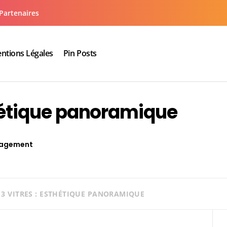
Partenaires
ntions Légales
Pin Posts
aux cuisine salle de bain
sthétique panoramique
agement
 3 VITRES : ESTHÉTIQUE PANORAMIQUE