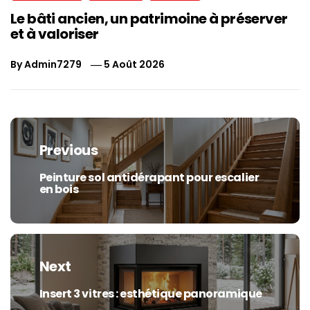
Le bâti ancien, un patrimoine à préserver
et à valoriser
By
Admin7279
5 Août 2026
Navigation
de
Previous
l’article
Peinture sol antidérapant pour escalier
Previous
en bois
post:
Next
Insert 3 vitres : esthétique panoramique
Next