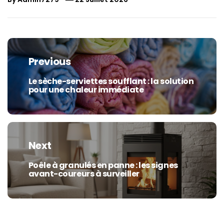
Navigation
de
Previous
l’article
Le sèche-serviettes soufflant : la solution
Previous
pour une chaleur immédiate
post:
Next
Poêle à granulés en panne : les signes
Next
avant-coureurs à surveiller
post: