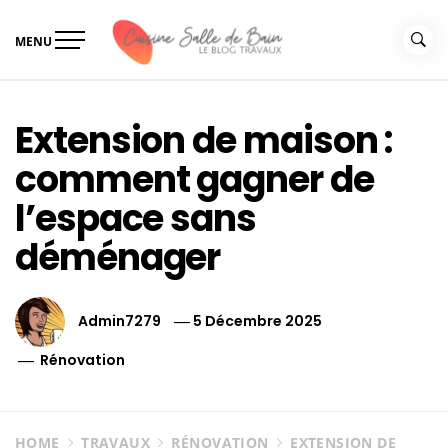
Skip
to
MENU
content
Le guide de vos travaux
Le guide de vos travaux cuisine salle de bain
cuisine salle de bain
Extension de maison :
comment gagner de
l’espace sans
déménager
Admin7279
5 Décembre 2025
Rénovation
HOME
TRAVAUX
RÉNOVATION
EXTENSION DE