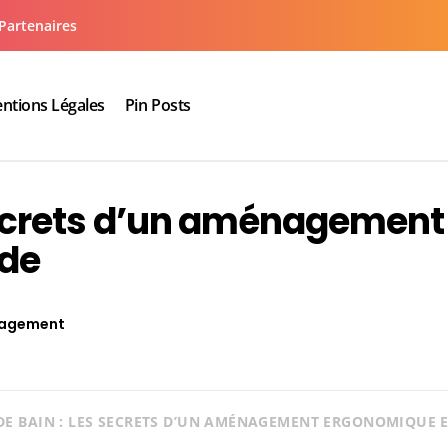
Partenaires
ntions Légales
Pin Posts
aux cuisine salle de bain
 secrets d’un aménagement
ide
agement
DE BAIN : LES SECRETS D’UN AMÉNAGEMENT ERGONOMIQUE E