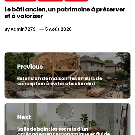
Le bâti ancien, un patrimoine à préserver
et à valoriser
By
Admin7279
5 Août 2026
Navigation
de
Previous
l’article
Extension de maison : les erreurs de
Previous
conception à éviter absolument
post:
Next
Salle de bain : les secrets d’un
Next
aménagement ergonomique et fluide