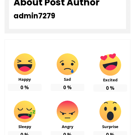
About Post Author
admin7279
Happy
Sad
Excited
0
%
0
%
0
%
Sleepy
Angry
Surprise
0
%
0
%
0
%