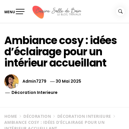
Skip
to
MENU
content
Le guide de vos travaux
Le guide de vos travaux cuisine salle de bain
cuisine salle de bain
Ambiance cosy : idées
d’éclairage pour un
intérieur accueillant
Admin7279
30 Mai 2025
Décoration Interieure
HOME
DÉCORATION
DÉCORATION INTERIEURE
AMBIANCE COSY : IDÉES D’ÉCLAIRAGE POUR UN
INTÉRIEUR ACCUEILLANT