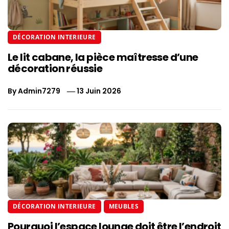
DÉCORATION INTERIEURE
Le lit cabane, la pièce maîtresse d’une
décoration réussie
By
Admin7279
13 Juin 2026
DÉCORATION INTERIEURE
MEUBLES
Pourquoi l’espace lounge doit être l’endroit