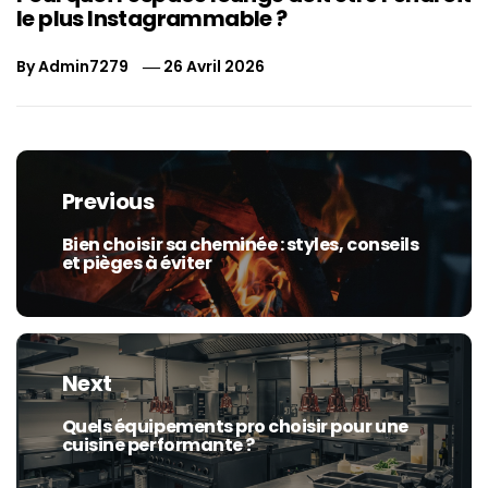
le plus Instagrammable ?
By
Admin7279
26 Avril 2026
Navigation
de
Previous
l’article
Bien choisir sa cheminée : styles, conseils
Previous
et pièges à éviter
post:
Next
Quels équipements pro choisir pour une
Next
cuisine performante ?
post: