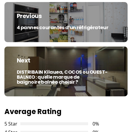
Navigation
de
Previous
l’article
4 pannes courantes d’un réfrigérateur
Previous
post:
Next
DISTRIBAIN Kilauea, COCOS ou OUEST-
Next
BALNEO : quelle marque de
post:
baignoire balnéo choisir ?
Average Rating
5 Star
0%