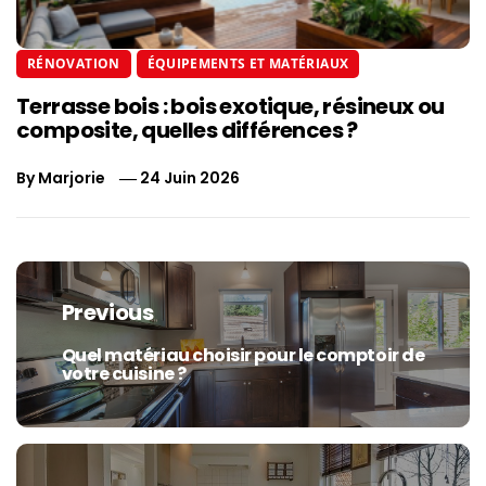
RÉNOVATION
ÉQUIPEMENTS ET MATÉRIAUX
Terrasse bois : bois exotique, résineux ou
composite, quelles différences ?
By
Marjorie
24 Juin 2026
Navigation
de
Previous
l’article
Quel matériau choisir pour le comptoir de
Previous
votre cuisine ?
post: