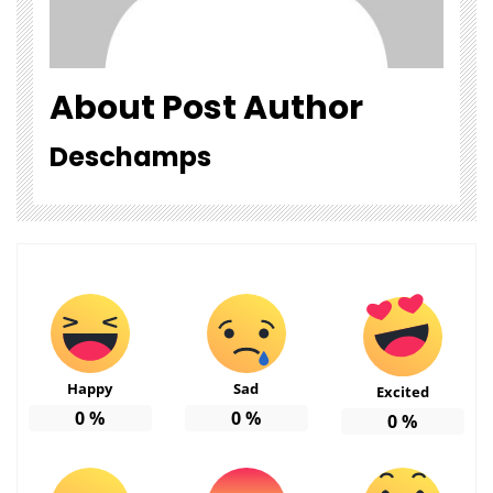
About Post Author
Deschamps
Happy
Sad
Excited
0
%
0
%
0
%