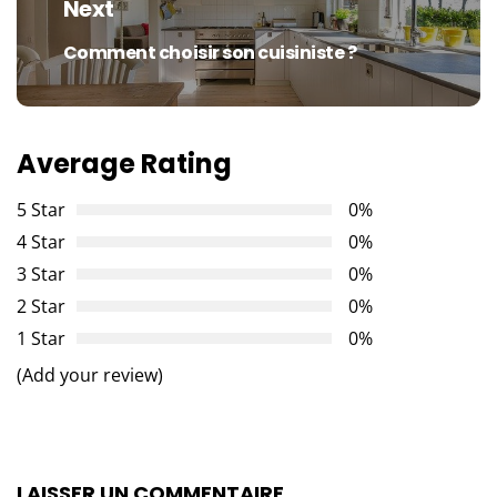
Next
Comment choisir son cuisiniste ?
Next
post:
Average Rating
5 Star
0%
4 Star
0%
3 Star
0%
2 Star
0%
1 Star
0%
(Add your review)
LAISSER UN COMMENTAIRE