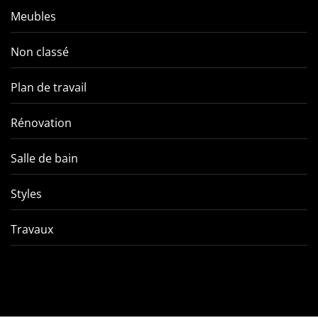
Meubles
Non classé
Plan de travail
Rénovation
Salle de bain
Styles
Travaux
Comment éviter les pièges
VMC double f
de l’entretien d’une VMC
tout ce qu’
double flux ?