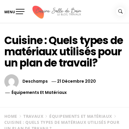
Skip
to
MENU
content
Le guide de vos travaux
Le guide de vos travaux cuisine salle de bain
cuisine salle de bain
Cuisine : Quels types de
matériaux utilisés pour
un plan de travail?
Deschamps
21 Décembre 2020
Équipements Et Matériaux
HOME
TRAVAUX
ÉQUIPEMENTS ET MATÉRIAUX
CUISINE : QUELS TYPES DE MATÉRIAUX UTILISÉS POUR
UN PLAN DE TRAVAIL?