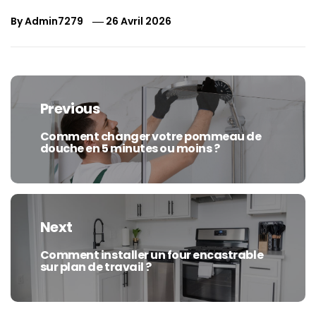
By
Admin7279
26 Avril 2026
Navigation
de
Previous
l’article
Comment changer votre pommeau de
Previous
douche en 5 minutes ou moins ?
post:
Next
Comment installer un four encastrable
Next
sur plan de travail ?
post: