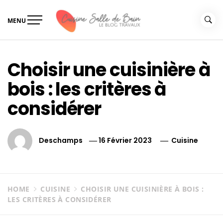
Skip
to
MENU
content
Le guide de vos travaux
Le guide de vos travaux cuisine salle de bain
cuisine salle de bain
Choisir une cuisinière à
bois : les critères à
considérer
Deschamps
16 Février 2023
Cuisine
HOME
CUISINE
CHOISIR UNE CUISINIÈRE À BOIS :
LES CRITÈRES À CONSIDÉRER