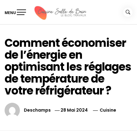
Skip
to
MENU
content
Le guide de vos travaux
Le guide de vos travaux cuisine salle de bain
cuisine salle de bain
Comment économiser
de l’énergie en
optimisant les réglages
de température de
votre réfrigérateur ?
Deschamps
28 Mai 2024
Cuisine