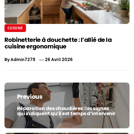
CUISINE
Robinetterie à douchette : l’allié de la
cuisine ergonomique
By
Admin7279
26 Avril 2026
Navigation
de
Previous
l’article
Réparation des chaudières : les signes
Previous
qui indiquent qu’il est temps d’intervenir
post: