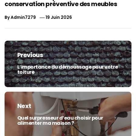
conservation préventive des meubles
By
Admin7279
19 Juin 2026
Navigation
de
Previous
l’article
L’importance du démoussage pour votre
Previous
toiture
post:
Next
Quel surpresseur d’eau choisir pour
Next
alimenter ma maison ?
post: