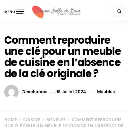
Skip
to
MENU
content
Le guide de vos travaux
Le guide de vos travaux cuisine salle de bain
cuisine salle de bain
Comment reproduire
une clé pour un meuble
de cuisine en l’absence
de la clé originale ?
Deschamps
19 Juillet 2024
Meubles
HOME
CUISINE
MEUBLES
COMMENT REPRODUIRE
UNE CLÉ POUR UN MEUBLE DE CUISINE EN L’ABSENCE DE