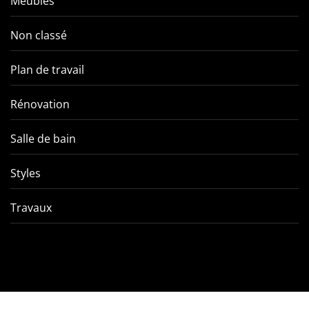
Meubles
Non classé
Plan de travail
Rénovation
Salle de bain
Styles
Travaux
Comment éviter les pièges
VMC double f
de l’entretien d’une VMC
tout ce qu’
double flux ?