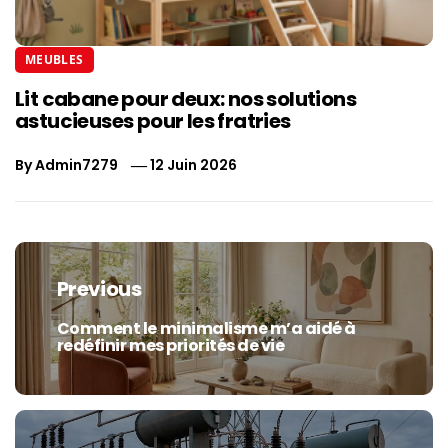
MEUBLES
Lit cabane pour deux: nos solutions
astucieuses pour les fratries
By
Admin7279
12 Juin 2026
Navigation
de
Previous
l’article
Comment le minimalisme m’a aidé à
Previous
redéfinir mes priorités de vie
post: