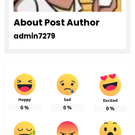
About Post Author
admin7279
Happy
Sad
Excited
0
%
0
%
0
%