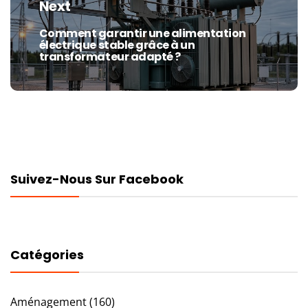
Next
Comment garantir une alimentation
Next
électrique stable grâce à un
post:
transformateur adapté ?
Suivez-Nous Sur Facebook
Catégories
Aménagement
(160)