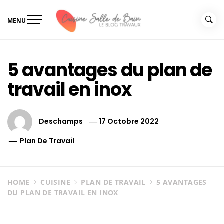
Skip
to
MENU
content
Le guide de vos travaux
Le guide de vos travaux cuisine salle de bain
cuisine salle de bain
5 avantages du plan de
travail en inox
Deschamps
17 Octobre 2022
Plan De Travail
HOME
CUISINE
PLAN DE TRAVAIL
5 AVANTAGES
DU PLAN DE TRAVAIL EN INOX