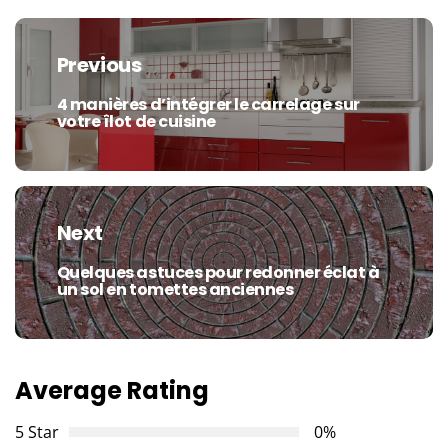
Navigation
de
Previous
l’article
4 manières d’intégrer le carrelage sur
Previous
votre îlot de cuisine
post:
Next
Quelques astuces pour redonner éclat à
Next
un sol en tomettes anciennes​
post:
Average Rating
5 Star
0%