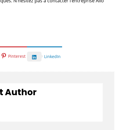
ques. N’hésitez pas à contacter l’entreprise
Allo
.
Pinterest
LinkedIn
t Author