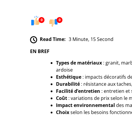
0
0
Read Time:
3 Minute, 15 Second
EN BREF
Types de matériaux
: granit, marb
ardoise
Esthétique
: impacts décoratifs d
Durabilité
: résistance aux taches
Facilité d’entretien
: entretien et
Coût
: variations de prix selon le 
Impact environnemental
des mat
C
hoix
selon les besoins fonctionn