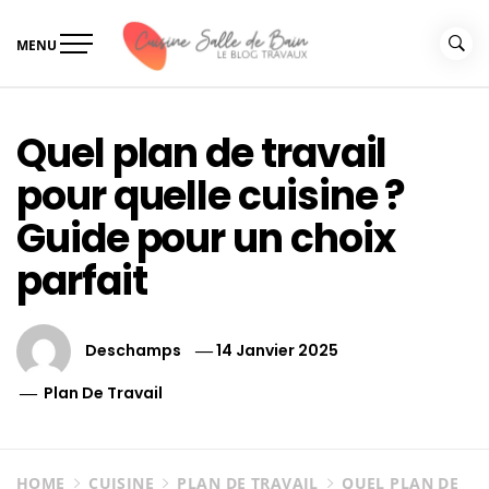
Skip
to
MENU
content
Le guide de vos travaux
Le guide de vos travaux cuisine salle de bain
cuisine salle de bain
Quel plan de travail
pour quelle cuisine ?
Guide pour un choix
parfait
Deschamps
14 Janvier 2025
Plan De Travail
HOME
CUISINE
PLAN DE TRAVAIL
QUEL PLAN DE