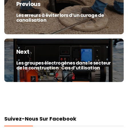
Previous
l’article
Les erreurs à éviter lors d’un curage de
Previous
canalisation
post:
Next
Les groupes électrogènes dans le secteur
Next
de la construction : Cas d’utilisation
post:
Suivez-Nous Sur Facebook