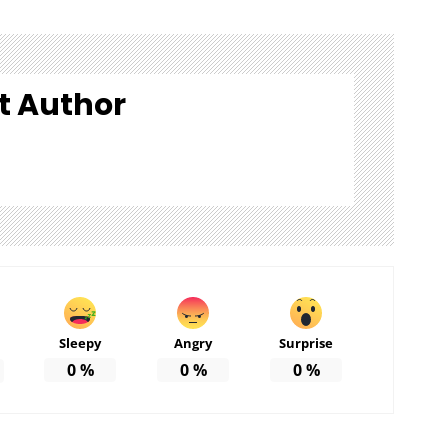
t Author
Sleepy
Angry
Surprise
0
%
0
%
0
%