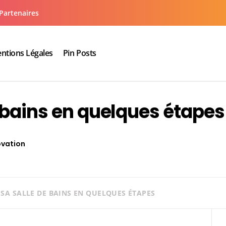
Partenaires
ntions Légales
Pin Posts
aux cuisine salle de bain
 bains en quelques étapes
vation
SA SALLE DE BAINS EN QUELQUES ÉTAPES