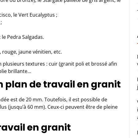
doré ou bronze), le Stargate pailleté de gris argent, le
isco, le Vert Eucalyptus ;
;
;
 le Pedra Salgadas.
 rouge, jaune vénitien, etc.
 plusieurs textures : cuir (granit poli et brossé afin
lie brillante…
n plan de travail en granit
ée est de 20 mm. Toutefois, il est possible de
us (jusqu’à 60 mm). Ceux-ci peuvent être de pleine
ravail en granit