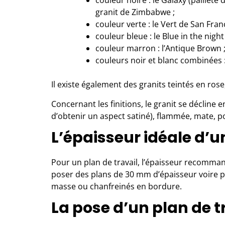
couleur noire : le Galaxy (pailleté 
granit de Zimbabwe ;
couleur verte : le Vert de San Franc
couleur bleue : le Blue in the night 
couleur marron : l’Antique Brown 
couleurs noir et blanc combinées :
Il existe également des granits teintés en rose,
Concernant les finitions, le granit se décline en
d’obtenir un aspect satiné), flammée, mate, po
L’épaisseur idéale d’u
Pour un
plan de travail
, l’épaisseur recommand
poser des plans de 30 mm d’épaisseur voire pl
masse ou chanfreinés en bordure.
La pose d’un plan de t