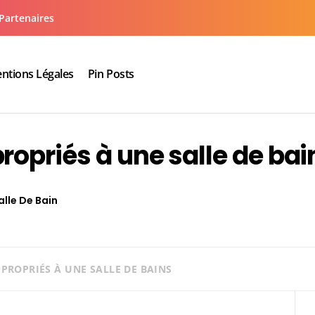
Partenaires
ntions Légales
Pin Posts
aux cuisine salle de bain
ropriés à une salle de ba
alle De Bain
PPROPRIÉS À UNE SALLE DE BAINS