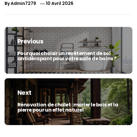
By
Admin7279
10 Avril 2026
Navigation
de
Previous
l’article
Pourquoi choisir un revêtement de sol
Previous
antidérapant pour votre salle de bains ?
post:
Next
Rénovation de chalet : marier le bois et la
Next
pierre pour un effet naturel
post: