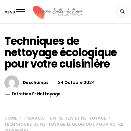
Skip
to
MENU
content
Le guide de vos travaux
Le guide de vos travaux cuisine salle de bain
cuisine salle de bain
Techniques de
nettoyage écologique
pour votre cuisinière
Deschamps
24 Octobre 2024
Entretien Et Nettoyage
HOME
TRAVAUX
ENTRETIEN ET NETTOYAGE
TECHNIQUES DE NETTOYAGE ÉCOLOGIQUE POUR VOTRE
CUISINIÈRE