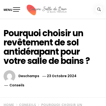
Skip
to
MENU
content
Le guide de vos travaux
Le guide de vos travaux cuisine salle de bain
cuisine salle de bain
Pourquoi choisir un
revêtement de sol
antidérapant pour
votre salle de bains ?
Deschamps
23 Octobre 2024
Conseils
HOME
CONSEILS
POURQUOI CHOISIR UN