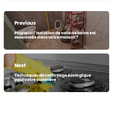
Navigation
de
Previous
l’article
Pourquoi l’isolation de salle de bains est
Previous
essentielle dans votre maison ?
post:
Next
Techniques de nettoyage écologique
Next
pour votre cuisinière
post: