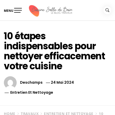
Skip
to
MENU
content
Le guide de vos travaux
Le guide de vos travaux cuisine salle de bain
cuisine salle de bain
10 étapes
indispensables pour
nettoyer efficacement
votre cuisine
Deschamps
24 Mai 2024
Entretien Et Nettoyage
HOME
TRAVAUX
ENTRETIEN ET NETTOYAGE
10