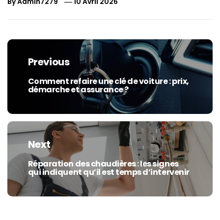
By
Admin7279
10 Avril 2026
Navigation
de
Previous
l’article
Comment refaire une clé de voiture : prix,
Previous
démarche et assurance ?
post:
Next
Réparation des chaudières : les signes
Next
qui indiquent qu’il est temps d’intervenir
post: