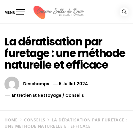
Skip
to
MENU
content
Le guide de vos travaux
Le guide de vos travaux cuisine salle de bain
cuisine salle de bain
La dératisation par
furetage : une méthode
naturelle et efficace
Deschamps
5 Juillet 2024
Entretien Et Nettoyage
/
Conseils
HOME
CONSEILS
LA DÉRATISATION PAR FURETAGE :
UNE MÉTHODE NATURELLE ET EFFICACE