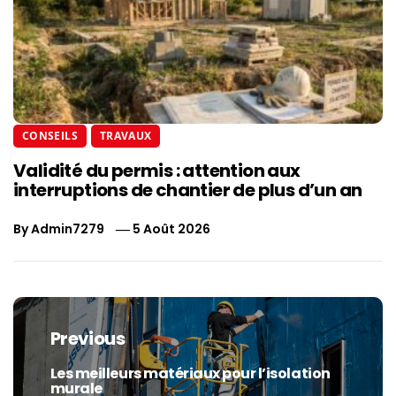
CONSEILS
TRAVAUX
Validité du permis : attention aux
interruptions de chantier de plus d’un an
By
Admin7279
5 Août 2026
Navigation
de
Previous
l’article
Les meilleurs matériaux pour l’isolation
Previous
murale