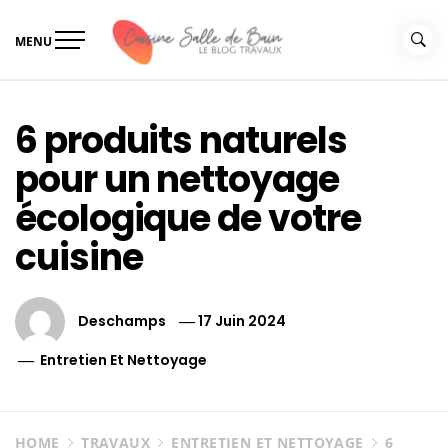
Skip
to
MENU
content
Le guide de vos travaux
Le guide de vos travaux cuisine salle de bain
cuisine salle de bain
6 produits naturels
pour un nettoyage
écologique de votre
cuisine
Deschamps
17 Juin 2024
Entretien Et Nettoyage
HOME
TRAVAUX
ENTRETIEN ET NETTOYAGE
6