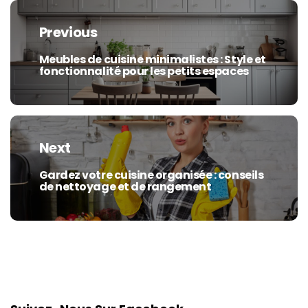
Navigation
de
Previous
l’article
Meubles de cuisine minimalistes : Style et
Previous
fonctionnalité pour les petits espaces
post:
Next
Gardez votre cuisine organisée : conseils
Next
de nettoyage et de rangement
post: