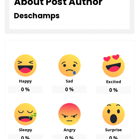
About Post Author
Deschamps
Happy
Sad
Excited
0
%
0
%
0
%
Sleepy
Angry
Surprise
0
%
0
%
0
%