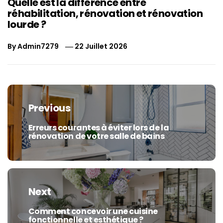
Quelle est la différence entre
réhabilitation, rénovation et rénovation
lourde ?
By
Admin7279
22 Juillet 2026
Navigation
de
Previous
l’article
Erreurs courantes à éviter lors de la
Previous
rénovation de votre salle de bains
post:
Next
Comment concevoir une cuisine
Next
fonctionnelle et esthétique ?