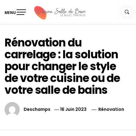
Skip
to
MENU
content
Le guide de vos travaux
Le guide de vos travaux cuisine salle de bain
cuisine salle de bain
Rénovation du
carrelage : la solution
pour changer le style
de votre cuisine ou de
votre salle de bains
Deschamps
16 Juin 2023
Rénovation