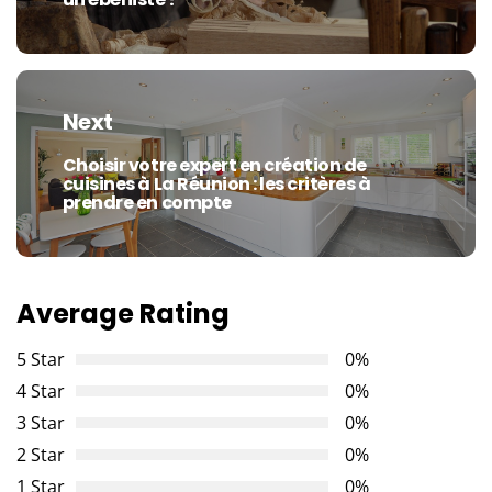
post:
Next
Choisir votre expert en création de
Next
cuisines à La Réunion : les critères à
post:
prendre en compte
Average Rating
5 Star
0%
4 Star
0%
3 Star
0%
2 Star
0%
1 Star
0%