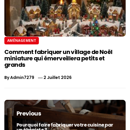
AMÉNAGEMENT
Comment fabriquer un village de Noël
miniature qui émerveillera petits et
grands
By
Admin7279
2 Juillet 2026
Navigation
de
Previous
l’article
Pourquoi faire fabriquer votre cuisine par
Previous
un ébéniste ?