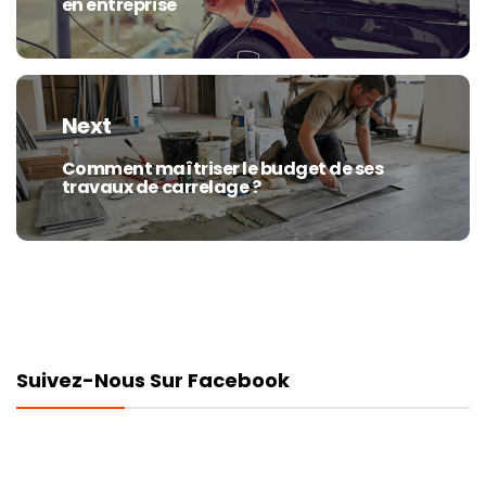
en entreprise
post:
Next
Comment maîtriser le budget de ses
Next
travaux de carrelage ?
post:
Suivez-Nous Sur Facebook