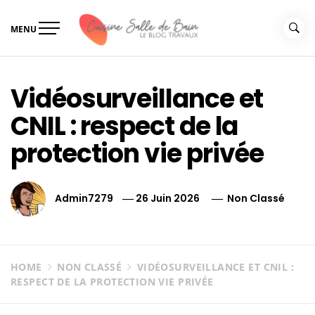
Skip
to
MENU
content
Le guide de vos travaux
Le guide de vos travaux cuisine salle de bain
cuisine salle de bain
Vidéosurveillance et
CNIL : respect de la
protection vie privée
Admin7279
26 Juin 2026
Non Classé
HOME
NON CLASSÉ
VIDÉOSURVEILLANCE ET CNIL :
RESPECT DE LA PROTECTION VIE PRIVÉE