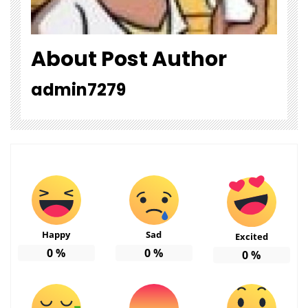
About Post Author
admin7279
Happy
Sad
Excited
0
%
0
%
0
%