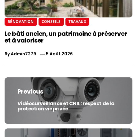
RÉNOVATION
CONSEILS
TRAVAUX
Le bâti ancien, un patrimoine à préserver
et à valoriser
By
Admin7279
5 Août 2026
Navigation
de
Previous
l’article
Vidéosurveillance et CNIL : respect de la
Previous
protection vie privée
post: