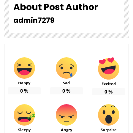
About Post Author
admin7279
Happy
Sad
Excited
0
%
0
%
0
%
Sleepy
Angry
Surprise