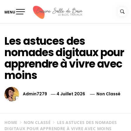
Skip
to
MENU
content
Le guide de vos travaux
Le guide de vos travaux cuisine salle de bain
cuisine salle de bain
Les astuces des
nomades digitaux pour
apprendre à vivre avec
moins
Admin7279
4 Juillet 2026
Non Classé
HOME
NON CLASSÉ
LES ASTUCES DES NOMADES
DIGITAUX POUR APPRENDRE À VIVRE AVEC MOINS