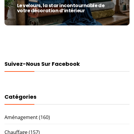
Le velours, la star incontournable de
Next
votre décoration d’intérieur
post:
Suivez-Nous Sur Facebook
Catégories
Aménagement
(160)
Chauffage
(157)