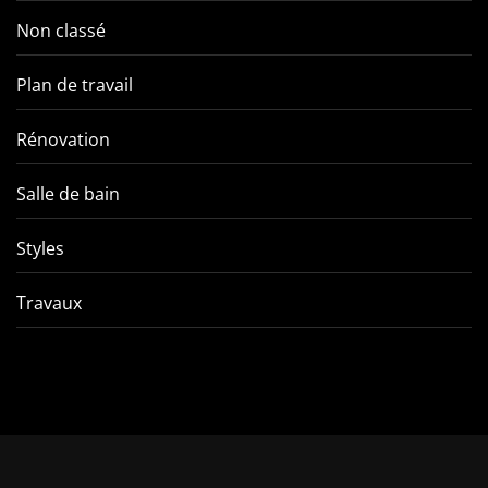
Non classé
Plan de travail
Rénovation
Salle de bain
Styles
Travaux
Les systèmes de fermeture
Rénovatio