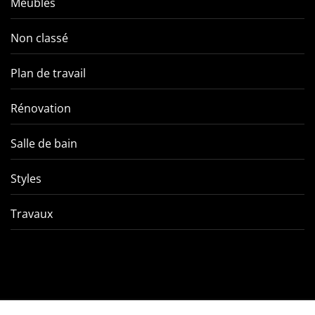
Meubles
Non classé
Plan de travail
Rénovation
Salle de bain
Styles
Travaux
Comment éviter les pièges
VMC double f
de l’entretien d’une VMC
tout ce qu’
double flux ?