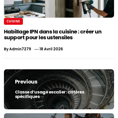
CUISINE
Habillage IPN dans la cuisine : créer un
support pour les ustensiles
By
Admin7279
18 Avril 2026
Navigation
de
Previous
l’article
Classe d’usage escalier : critères
Previous
spécifiques
post: