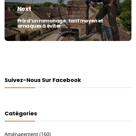
Next
Prix d’un ramonage : tarif moyen et
Next
arnaques à éviter
post:
Suivez-Nous Sur Facebook
Catégories
Aménagement
(160)