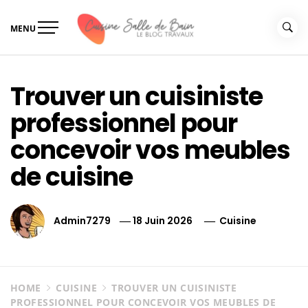
Skip
to
MENU
content
Le guide de vos travaux
Le guide de vos travaux cuisine salle de bain
cuisine salle de bain
Trouver un cuisiniste
professionnel pour
concevoir vos meubles
de cuisine
Admin7279
18 Juin 2026
Cuisine
HOME
CUISINE
TROUVER UN CUISINISTE
PROFESSIONNEL POUR CONCEVOIR VOS MEUBLES DE