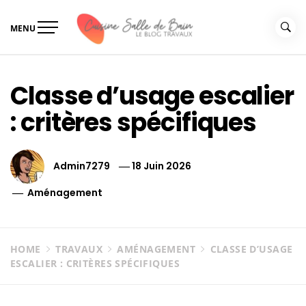
Skip
to
MENU
content
Le guide de vos travaux
Le guide de vos travaux cuisine salle de bain
cuisine salle de bain
Classe d’usage escalier
: critères spécifiques
Admin7279
18 Juin 2026
Aménagement
HOME
TRAVAUX
AMÉNAGEMENT
CLASSE D’USAGE
ESCALIER : CRITÈRES SPÉCIFIQUES