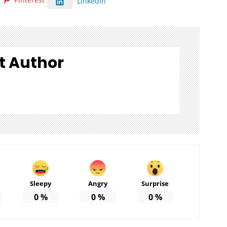
LinkedIn
t Author
Sleepy
Angry
Surprise
0
%
0
%
0
%