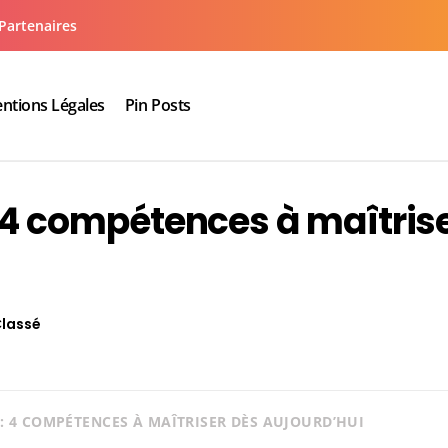
Partenaires
ntions Légales
Pin Posts
aux cuisine salle de bain
 : 4 compétences à maîtris
Classé
 : 4 COMPÉTENCES À MAÎTRISER DÈS AUJOURD’HUI