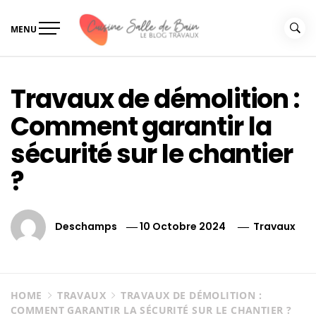
Skip
to
MENU
content
Le guide de vos travaux
Le guide de vos travaux cuisine salle de bain
cuisine salle de bain
Travaux de démolition :
Comment garantir la
sécurité sur le chantier
?
Deschamps
10 Octobre 2024
Travaux
HOME
TRAVAUX
TRAVAUX DE DÉMOLITION :
COMMENT GARANTIR LA SÉCURITÉ SUR LE CHANTIER ?