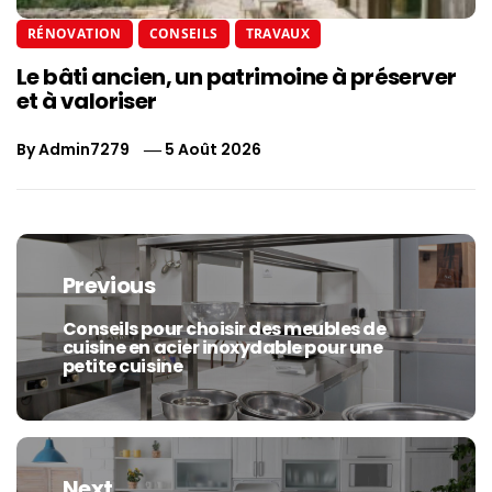
RÉNOVATION
CONSEILS
TRAVAUX
Le bâti ancien, un patrimoine à préserver
et à valoriser
By
Admin7279
5 Août 2026
Navigation
de
Previous
l’article
Conseils pour choisir des meubles de
Previous
cuisine en acier inoxydable pour une
post:
petite cuisine
Next