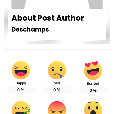
About Post Author
Deschamps
Happy
Sad
Excited
0
%
0
%
0
%