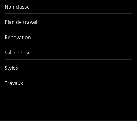
Non classé
Plan de travail
Rénovation
Salle de bain
Styles
Travaux
Comment éviter les pièges
VMC double f
de l’entretien d’une VMC
tout ce qu’
double flux ?