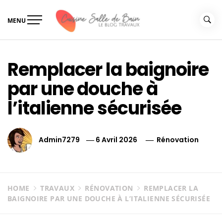
Skip
to
MENU
content
Le guide de vos travaux
Le guide de vos travaux cuisine salle de bain
cuisine salle de bain
Remplacer la baignoire
par une douche à
l’italienne sécurisée
Admin7279
6 Avril 2026
Rénovation
HOME
TRAVAUX
RÉNOVATION
REMPLACER LA
BAIGNOIRE PAR UNE DOUCHE À L’ITALIENNE SÉCURISÉE