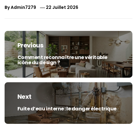
By
Admin7279
22 Juillet 2026
Navigation
de
Previous
l’article
Comment reconnaître une véritable
Previous
icône du design ?
post:
Next
Fuite d’eau interne : le danger électrique
Next
post: