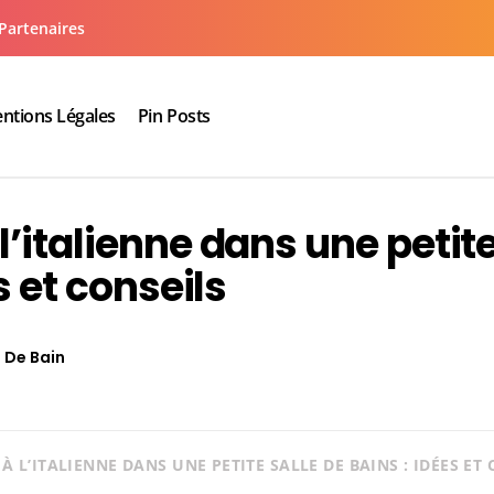
Partenaires
ntions Légales
Pin Posts
aux cuisine salle de bain
l’italienne dans une petit
s et conseils
e De Bain
 L’ITALIENNE DANS UNE PETITE SALLE DE BAINS : IDÉES ET 