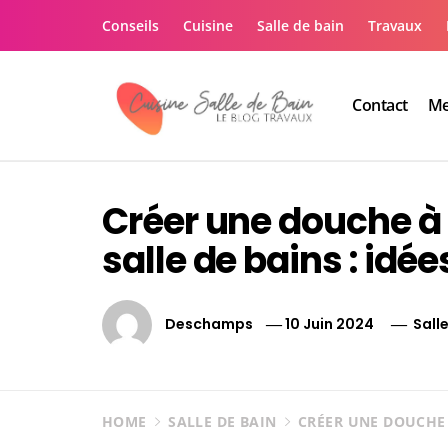
Skip
Conseils
Cuisine
Salle de bain
Travaux
to
content
Contact
Me
Le guide de vos trav
Le guide de vos travaux cuisine salle de bain
Créer une douche à 
salle de bains : idée
Deschamps
10 Juin 2024
Sall
HOME
SALLE DE BAIN
CRÉER UNE DOUCHE À