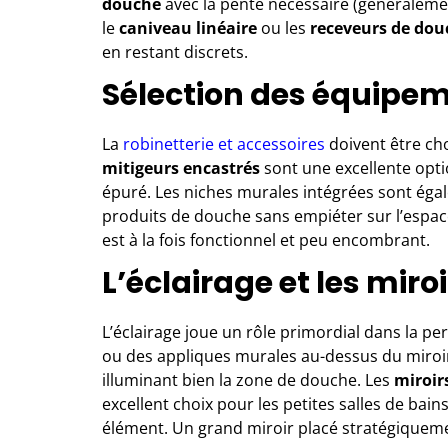
douche
avec la pente nécessaire (généraleme
le
caniveau linéaire
ou les
receveurs de dou
en restant discrets.
Sélection des équipem
La
robinetterie et accessoires
doivent être cho
mitigeurs encastrés
sont une excellente optio
épuré. Les niches murales intégrées sont éga
produits de douche sans empiéter sur l’espac
est à la fois fonctionnel et peu encombrant.
L’éclairage et les miro
L’éclairage joue un rôle primordial dans la pe
ou des appliques murales au-dessus du miroi
illuminant bien la zone de douche. Les
miroir
excellent choix pour les petites salles de bain
élément. Un grand miroir placé stratégiqueme