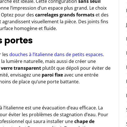
rche est idéale. Cette configuration
sans seuil
onne l’impression d’un espace plus grand. Le choix
. Optez pour des
carrelages grands formats
et des
t agrandissent visuellement la pièce. Des joints fins
surface homogène et fluide.
s portes
r les
douches à l’italienne dans de petits espaces
.
a lumière naturelle, mais aussi de créer une
n
verre transparent
plutôt que dépoli pour éviter de
imité, envisagez une
paroi fixe
avec une entrée
moins de place qu’une porte battante.
l’italienne est une évacuation d’eau efficace. La
pour éviter les problèmes de stagnation d’eau. Pour
ofessionnel qui saura installer une
chape de