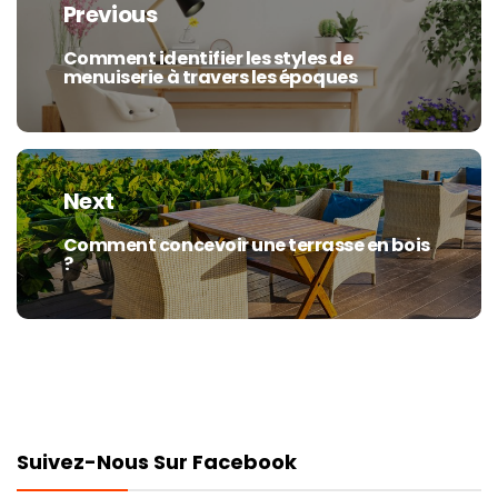
Previous
l’article
Comment identifier les styles de
Previous
menuiserie à travers les époques
post:
Next
Comment concevoir une terrasse en bois
Next
?
post:
Suivez-Nous Sur Facebook