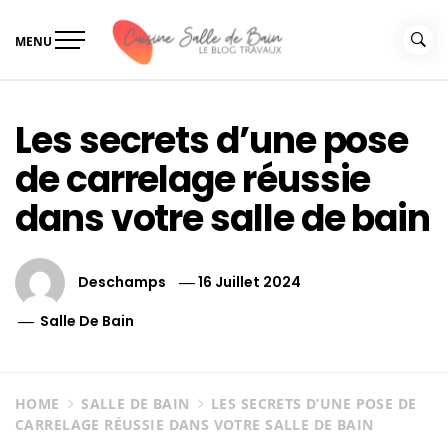
Skip
to
MENU
content
Le guide de vos travaux
Le guide de vos travaux cuisine salle de bain
cuisine salle de bain
Les secrets d’une pose
de carrelage réussie
dans votre salle de bain
Deschamps
16 Juillet 2024
Salle De Bain
HOME
SALLE DE BAIN
LES SECRETS D’UNE POSE DE
CARRELAGE RÉUSSIE DANS VOTRE SALLE DE BAIN