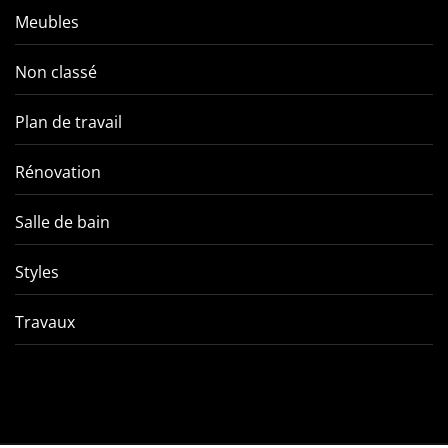
Meubles
Non classé
Plan de travail
Rénovation
Salle de bain
Styles
Travaux
Comment éviter les pièges
VMC double f
de l’entretien d’une VMC
tout ce qu’
double flux ?