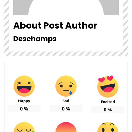
About Post Author
Deschamps
Happy
Sad
Excited
0
%
0
%
0
%