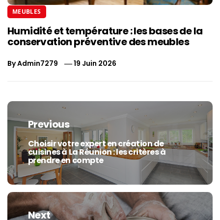
MEUBLES
Humidité et température : les bases de la
conservation préventive des meubles
By
Admin7279
19 Juin 2026
Navigation
de
Previous
l’article
Choisir votre expert en création de
Previous
cuisines à La Réunion : les critères à
post:
prendre en compte
Next