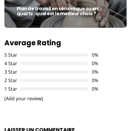
Plan de travail en céramique ou en
Next
quartz : quel est le meilleur choix ?
post:
Average Rating
5 Star
0%
4 Star
0%
3 Star
0%
2 Star
0%
1 Star
0%
(Add your review)
LAISSER UN COMMENTAIRE