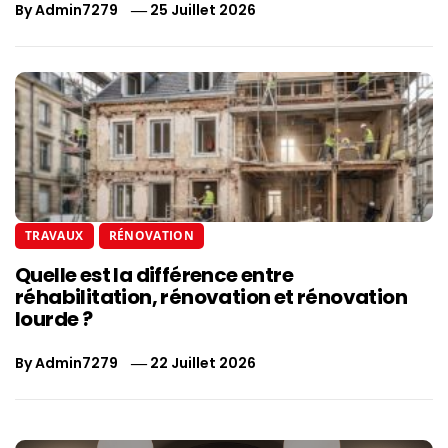
By
Admin7279
25 Juillet 2026
TRAVAUX
RÉNOVATION
Quelle est la différence entre
réhabilitation, rénovation et rénovation
lourde ?
By
Admin7279
22 Juillet 2026
Navigation