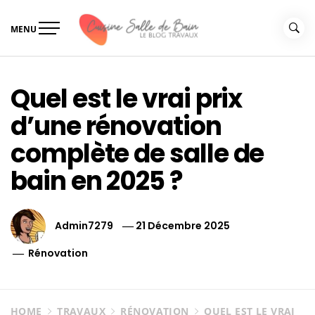
Skip
to
MENU
content
Le guide de vos travaux
Le guide de vos travaux cuisine salle de bain
cuisine salle de bain
Quel est le vrai prix
d’une rénovation
complète de salle de
bain en 2025 ?
Admin7279
21 Décembre 2025
Rénovation
HOME
TRAVAUX
RÉNOVATION
QUEL EST LE VRAI