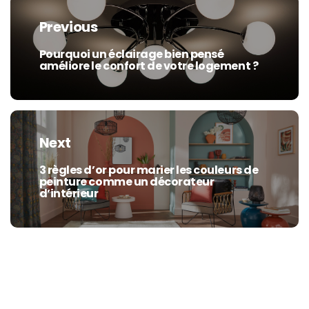
de
Previous
l’article
Pourquoi un éclairage bien pensé
Previous
améliore le confort de votre logement ?
post:
Next
3 règles d’or pour marier les couleurs de
Next
peinture comme un décorateur
post:
d’intérieur