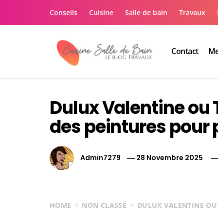
Skip
Conseils
Cuisine
Salle de bain
Travaux
to
content
Contact
Me
Le guide de vos trav
Le guide de vos travaux cuisine salle de bain
Dulux Valentine ou 
des peintures pour
Admin7279
28 Novembre 2025
HOME
NON CLASSÉ
DULUX VALENTINE OU 