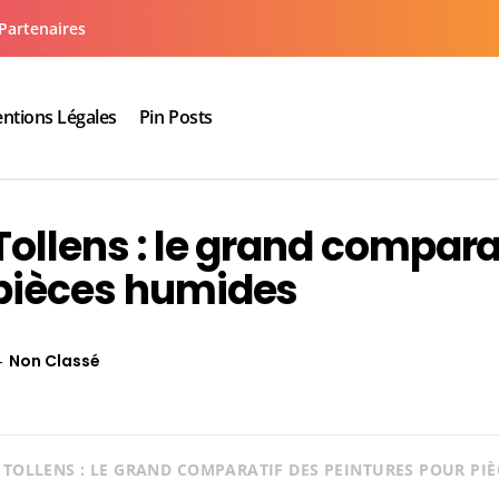
Partenaires
ntions Légales
Pin Posts
aux cuisine salle de bain
Tollens : le grand compara
 pièces humides
Non Classé
TOLLENS : LE GRAND COMPARATIF DES PEINTURES POUR PI