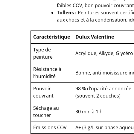
faibles COV, bon pouvoir couvran
Tollens :
Peintures souvent certif
aux chocs et à la condensation, id
Caractéristique
Dulux Valentine
Type de
Acrylique, Alkyde, Glycéro
peinture
Résistance à
Bonne, anti-moisissure in
l’humidité
Pouvoir
98 % d’opacité annoncée
couvrant
(souvent 2 couches)
Séchage au
30 min à 1 h
toucher
Émissions COV
A+ (3 g/L sur phase aqueu