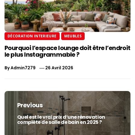
DÉCORATION INTERIEURE
MEUBLES
Pourquoi l’espace lounge doit être l’endroit
le plus Instagrammable ?
By
Admin7279
26 Avril 2026
Navigation
de
Previous
l’article
Quel est le vrai prix d’une rénovation
Previous
complète de salle de bain en 2025 ?
post: