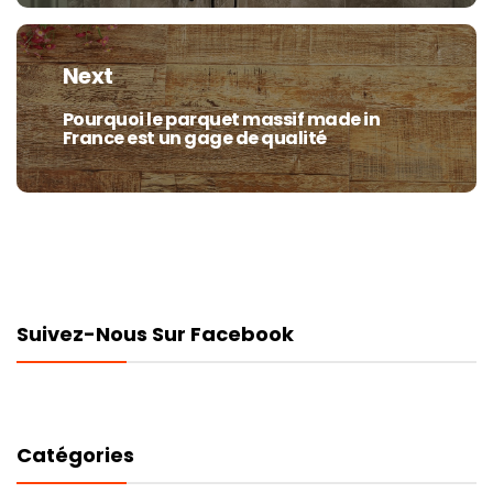
Next
Pourquoi le parquet massif made in
Next
France est un gage de qualité
post:
Suivez-Nous Sur Facebook
Catégories