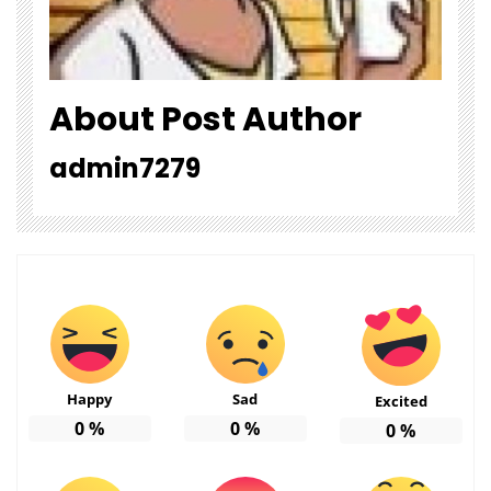
About Post Author
admin7279
Happy
Sad
Excited
0
%
0
%
0
%