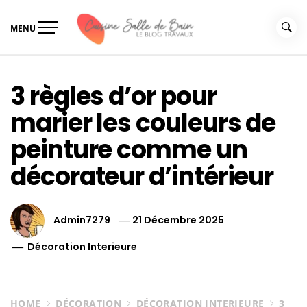
Skip
to
MENU
content
Le guide de vos travaux
Le guide de vos travaux cuisine salle de bain
cuisine salle de bain
3 règles d’or pour
marier les couleurs de
peinture comme un
décorateur d’intérieur
Admin7279
21 Décembre 2025
Décoration Interieure
HOME
DÉCORATION
DÉCORATION INTERIEURE
3