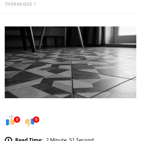
THERMIQUE ?
0
0
Read Time:
2 Minute, 51 Second