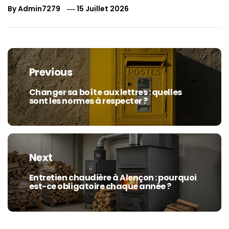
By
Admin7279
15 Juillet 2026
Navigation
de
Previous
l’article
Changer sa boîte aux lettres : quelles
Previous
sont les normes à respecter ?
post:
Next
Entretien chaudière à Alençon : pourquoi
Next
est-ce obligatoire chaque année ?
post: