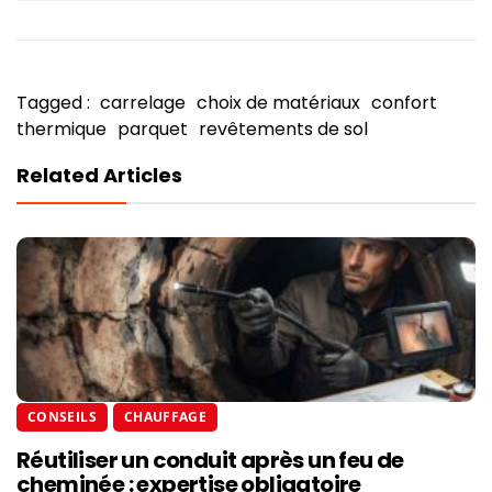
Tagged :
carrelage
choix de matériaux
confort
thermique
parquet
revêtements de sol
Related Articles
CONSEILS
CHAUFFAGE
Réutiliser un conduit après un feu de
cheminée : expertise obligatoire