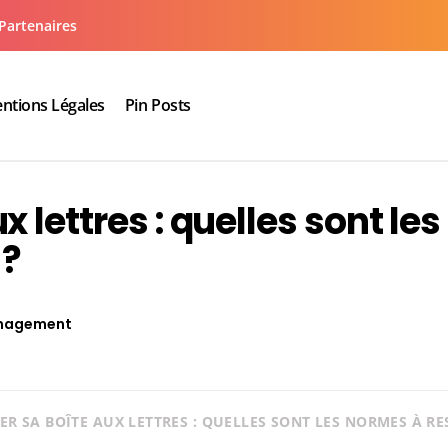
Partenaires
ntions Légales
Pin Posts
aux cuisine salle de bain
 lettres : quelles sont les
 ?
nagement
R SA BOÎTE AUX LETTRES : QUELLES SONT LES NORMES À RE