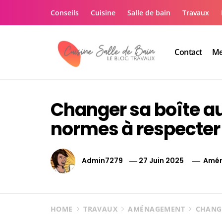
Skip
Conseils
Cuisine
Salle de bain
Travaux
to
content
Contact
Me
Le guide de vos trav
Le guide de vos travaux cuisine salle de bain
Changer sa boîte aux
normes à respecter
Admin7279
27 Juin 2025
Amé
HOME
TRAVAUX
AMÉNAGEMENT
CHANGE