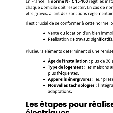
En France, la
norme NF C 15-100
régit les inst
chaque domicile doit respecter. En cas de n
être graves, allant des sanctions réglementai
Il est crucial de se conformer à cette norme lo
Vente ou location d’un bien immob
Réalisation de travaux significatifs
Plusieurs éléments déterminent si une remise
Âge de l’installation :
plus de 30 a
Type de logement :
les maisons a
plus fréquentes.
Appareils énergivores :
leur prés
Nouvelles technologies :
l’intégr
adaptations.
Les étapes pour réali
électriques