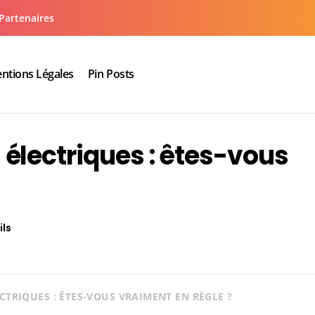
Partenaires
ntions Légales
Pin Posts
aux cuisine salle de bain
électriques : êtes-vous
ils
TRIQUES : ÊTES-VOUS VRAIMENT EN RÈGLE ?