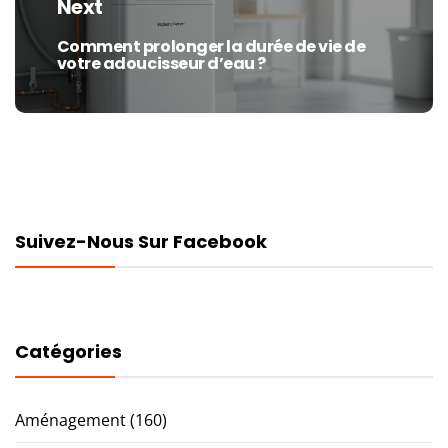
Next
Comment prolonger la durée de vie de
Next
votre adoucisseur d’eau ?
post:
Suivez-Nous Sur Facebook
Catégories
Aménagement
(160)