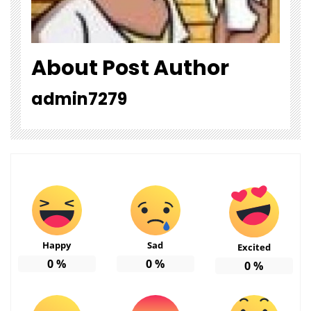
About Post Author
admin7279
Happy
Sad
Excited
0
%
0
%
0
%