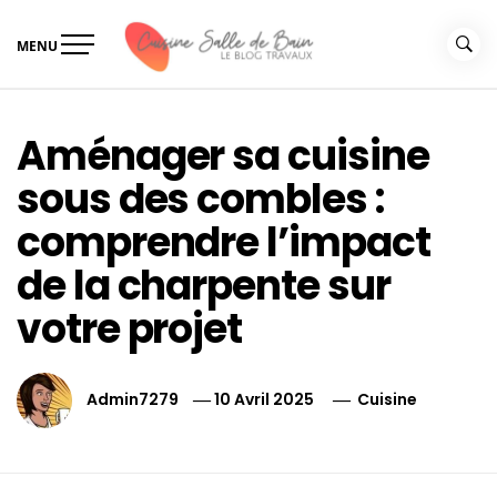
Skip
to
MENU
content
Le guide de vos travaux
Le guide de vos travaux cuisine salle de bain
cuisine salle de bain
Aménager sa cuisine
sous des combles :
comprendre l’impact
de la charpente sur
votre projet
Admin7279
10 Avril 2025
Cuisine