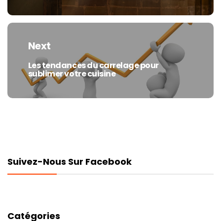
Next
Les tendances du carrelage pour
Next
sublimer votre cuisine
post:
Suivez-Nous Sur Facebook
Catégories