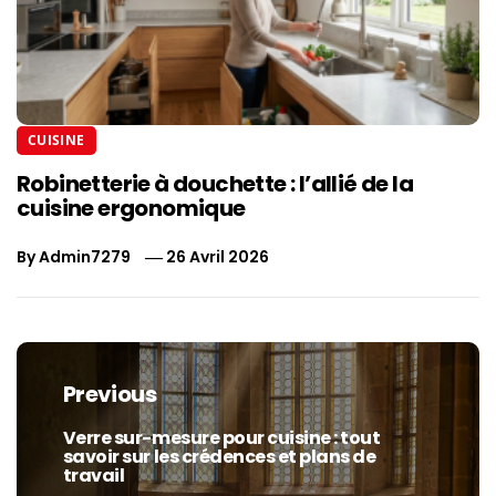
CUISINE
Robinetterie à douchette : l’allié de la
cuisine ergonomique
By
Admin7279
26 Avril 2026
Navigation
de
Previous
l’article
Verre sur-mesure pour cuisine : tout
Previous
savoir sur les crédences et plans de
post:
travail