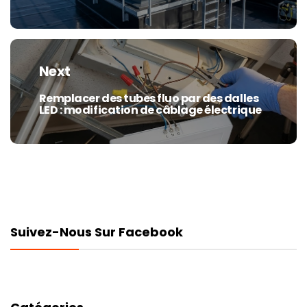
post:
Next
Remplacer des tubes fluo par des dalles
Next
LED : modification de câblage électrique
post:
Suivez-Nous Sur Facebook