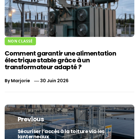
NON CLASSÉ
Comment garantir une alimentation
électrique stable grâce à un
transformateur adapté ?
By
Marjorie
30 Juin 2026
Navigation
de
Previous
l’article
Sécuriser l’accès à la toiture via les
Previous
lanterneaux