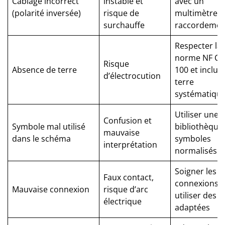
Câblage incorrect
instable et
avec un
(polarité inversée)
risque de
multimètre a
surchauffe
raccordemen
Respecter la
norme NF C 1
Risque
Absence de terre
100 et inclure
d’électrocution
terre
systématiqu
Utiliser une
Confusion et
Symbole mal utilisé
bibliothèque
mauvaise
dans le schéma
symboles
interprétation
normalisés
Soigner les
Faux contact,
connexions,
Mauvaise connexion
risque d’arc
utiliser des 
électrique
adaptées