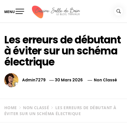
Skip
to
MENU
content
Le guide de vos travaux
Le guide de vos travaux cuisine salle de bain
cuisine salle de bain
Les erreurs de débutant
à éviter sur un schéma
électrique
Admin7279
30 Mars 2026
Non Classé
HOME
NON CLASSÉ
LES ERREURS DE DÉBUTANT À
ÉVITER SUR UN SCHÉMA ÉLECTRIQUE